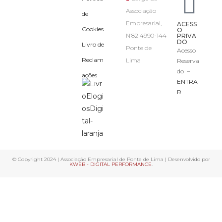
Associação
de
Empresarial,
ACESS
Cookies
O
N’82 4990-144
PRIVA
DO
Livro de
Ponte de
Acesso
Reclam
Lima
Reserva
do –
ações
ENTRA
R
© Copyright 2024 | Associação Empresarial de Ponte de Lima | Desenvolvido por
KWEB - DIGITAL PERFORMANCE
.