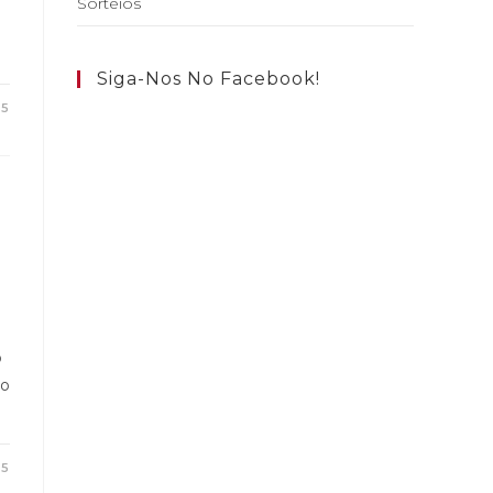
Sorteios
Siga-Nos No Facebook!
25
o
so
25