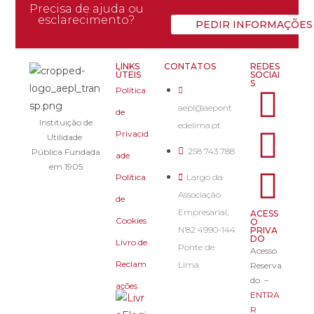
Precisa de ajuda ou
esclarecimento?
PEDIR INFORMAÇÕES
LINKS
CONTATOS
REDES
ÚTEIS
SOCIAI
S
Política
aepl@aepont
de
Instituição de
edelima.pt
Privacid
Utilidade
258 743 788
Pública Fundada
ade
em 1905
Política
Largo da
Associação
de
Empresarial,
ACESS
Cookies
O
N’82 4990-144
PRIVA
DO
Livro de
Ponte de
Acesso
Reclam
Lima
Reserva
do –
ações
ENTRA
R