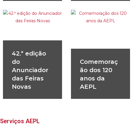
42.ª edição
do
Comemoraç
Anunciador
ão dos 120
das Feiras
anos da
Novas
AEPL
Serviços AEPL