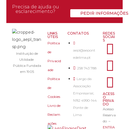
Precisa de ajuda ou
esclarecimento?
PEDIR INFORMAÇÕES
LINKS
CONTATOS
REDES
ÚTEIS
SOCIAI
S
Política
aepl@aepont
de
Instituição de
edelima.pt
Utilidade
Privacid
Pública Fundada
258 743 788
ade
em 1905
Política
Largo da
Associação
de
Empresarial,
ACESS
Cookies
O
N’82 4990-144
PRIVA
DO
Livro de
Ponte de
Acesso
Reclam
Lima
Reserva
do –
ações
ENTRA