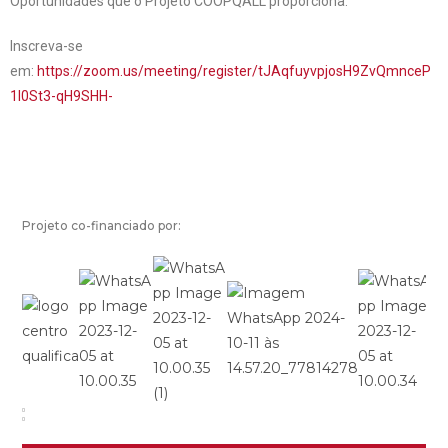
Oportunidades que o Projeto COOPQALL proporciona.
Inscreva-se
em:
https://zoom.us/meeting/register/tJAqfuyvpjosH9ZvQmnceP
1I0St3-qH9SHH-
Projeto co-financiado por: