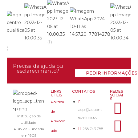
Precisa de ajuda ou
esclarecimento?
PEDIR INFORMAÇÕES
LINKS
CONTATOS
REDES
ÚTEIS
SOCIAI
S
Política
aepl@aepont
de
Instituição de
edelima.pt
Privacid
Utilidade
258 743 788
Pública Fundada
ade
em 1905