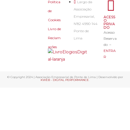
Política
Largo da
Associação
de
Empresarial,
ACESS
Cookies
O
N’82 4990-144
PRIVA
DO
Livro de
Ponte de
Acesso
Reclam
Lima
Reserva
do –
ações
ENTRA
R
© Copyright 2024 | Associação Empresarial de Ponte de Lima | Desenvolvido por
KWEB - DIGITAL PERFORMANCE
.