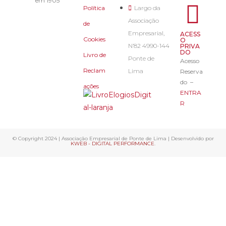
em 1905
Política
Largo da
Associação
de
Empresarial,
ACESS
Cookies
O
N’82 4990-144
PRIVA
DO
Livro de
Ponte de
Acesso
Reclam
Lima
Reserva
do –
ações
ENTRA
R
© Copyright 2024 | Associação Empresarial de Ponte de Lima | Desenvolvido por
KWEB - DIGITAL PERFORMANCE
.