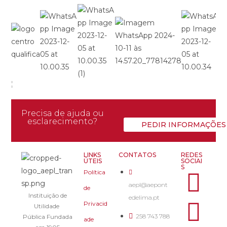
Precisa de ajuda ou
esclarecimento?
PEDIR INFORMAÇÕES
LINKS
CONTATOS
REDES
ÚTEIS
SOCIAI
S
Política
aepl@aepont
de
Instituição de
edelima.pt
Privacid
Utilidade
258 743 788
Pública Fundada
ade