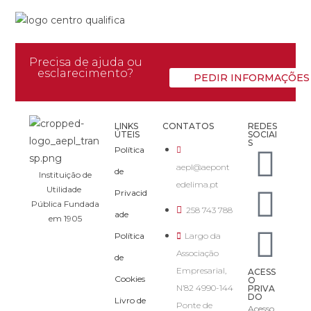
Precisa de ajuda ou
esclarecimento?
PEDIR INFORMAÇÕES
LINKS
CONTATOS
REDES
ÚTEIS
SOCIAI
S
Política
aepl@aepont
de
Instituição de
edelima.pt
Utilidade
Privacid
Pública Fundada
258 743 788
ade
em 1905
Política
Largo da
Associação
de
Empresarial,
ACESS
Cookies
O
N’82 4990-144
PRIVA
DO
Livro de
Ponte de
Acesso