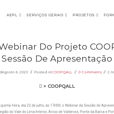
AEPL
SERVIÇOS GERAIS
PROJETOS
FOR
 Webinar Do Projeto COO
Sessão De Apresentação
d
Agosto 6, 2023
Posted in
COOPQALL
0 Comments
2 m
>
COOPQALL
quinta-feira, dia 22 de julho, às 17H00, o Webinar da Sessão de Apre
gião do Vale do Lima Interior, Arcos de Valdevez, Ponte da Barca e Po